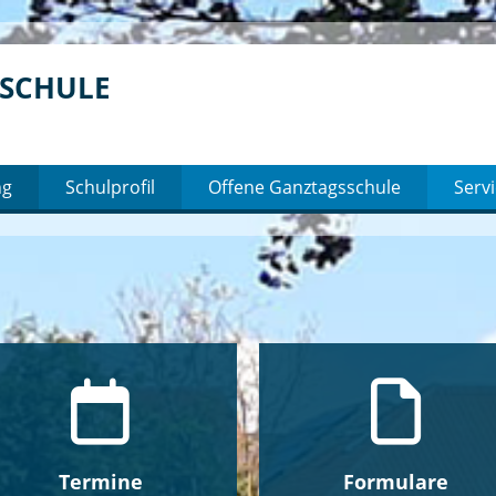
LSCHULE
ng
Schulprofil
Offene Ganztagsschule
Serv
Termine
Formulare